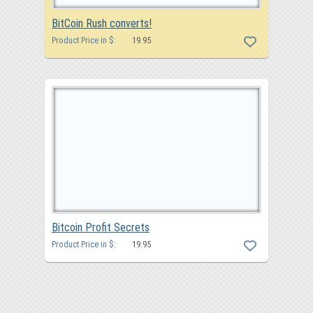
BitCoin Rush converts!
Product Price in $
19.95
Bitcoin Profit Secrets
Product Price in $
19.95