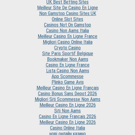
UK Best Betting Sites
Meilleur Site De Casino En Ligne
Non Gamstop Casino Sites UK
Online Slot Sites
Casinos Not On Gamstop
Casino Non Aams Italia
Meilleur Casino En Ligne France
Migliori Casino Online Italia
Crypto Casino
Site Paris Sportif Belgique
Bookmaker Non Aams
Casino En Ligne France
Lista Casino Non Aams
App Scommesse
Plinko Game Avis
Meilleur Casino En Ligne Français
Casino Bonus Sans Depot 2026
Migliori Siti Scommesse Non Aams
Meilleur Casino En Ligne 2026
Siti Non Aams
Casino En Ligne Français 2026
Meilleur Casino En Ligne 2026
Casino Online Italia
нові онлайн казино