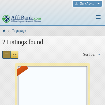
Only Advertisers
Tags page
Home
2 Listings found
Sort by: